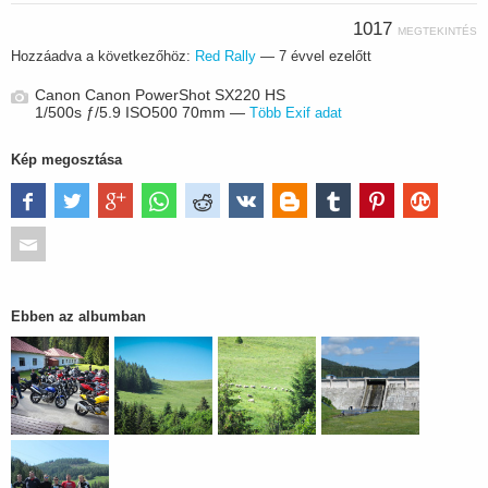
1017
MEGTEKINTÉS
Hozzáadva a következőhöz:
Red Rally
—
7 évvel ezelőtt
Canon Canon PowerShot SX220 HS
1/500s ƒ/5.9 ISO500 70mm —
Több Exif adat
Kép megosztása
Ebben az albumban